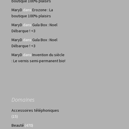
boutique 100% plaisirs
MaryD
dans
Erozone : La
boutique 100% plaisirs
MaryD
dans
Gula Box : Noel
Débarque ! <3
MaryD
dans
Gula Box : Noel
Débarque ! <3
MaryD
dans
Invention du siècle
: Le vernis semi-permanent bio!
Domaines
Accessoires téléphoniques
(15)
Beauté
(470)