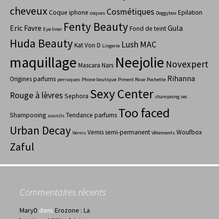
cheveux
Cosmétiques
Coque iphone
Epilation
coques
Doggybox
Fenty Beauty
Eric Favre
Gula
Fond de teint
Eye liner
Huda Beauty
Lush
MAC
Kat Von D
Lingerie
maquillage
Neejolie
Novexpert
Mascara
Nars
Rihanna
Origines parfums
perruques
Phone boutique
Piment Rose
Pochette
Sexy Center
Rouge à lèvres
Sephora
shampoing sec
Too faced
Shampooing
Tendance parfums
sourcils
Urban Decay
Vernis semi-permanent
Woufbox
Vernis
Vêtements
Zaful
Commentaires récents
MaryD
dans
Erozone : La