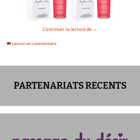
Gamme Shampoings : L
Continuer la lecture de
→
Laisser un commentaire
PARTENARIATS RECENTS