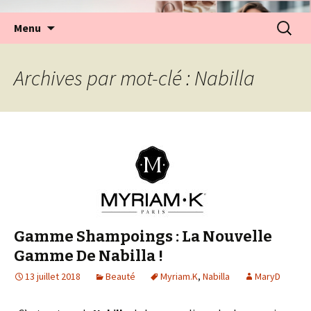
Aller
Recherc
Menu
au
contenu
Archives par mot-clé : Nabilla
Gamme Shampoings : La Nouvelle
Gamme De Nabilla !
13 juillet 2018
Beauté
Myriam.K
,
Nabilla
MaryD