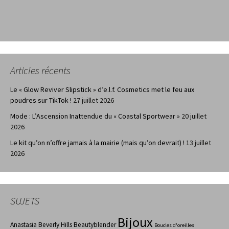
Articles récents
Le « Glow Reviver Slipstick » d’e.l.f. Cosmetics met le feu aux
poudres sur TikTok !
27 juillet 2026
Mode : L’Ascension Inattendue du « Coastal Sportwear »
20 juillet
2026
Le kit qu’on n’offre jamais à la mairie (mais qu’on devrait) !
13 juillet
2026
SUJETS
Bijoux
Anastasia Beverly Hills
Beautyblender
Boucles d'oreilles