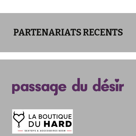
des
articles
PARTENARIATS RECENTS