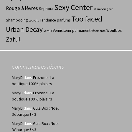
Sexy Center
Rouge à lèvres
Sephora
shampoing sec
Too faced
Shampooing
Tendance parfums
sourcils
Urban Decay
Vernis semi-permanent
Woufbox
Vernis
Vêtements
Zaful
Commentaires récents
MaryD
dans
Erozone : La
boutique 100% plaisirs
MaryD
dans
Erozone : La
boutique 100% plaisirs
MaryD
dans
Gula Box : Noel
Débarque ! <3
MaryD
dans
Gula Box : Noel
Débarque ! <3