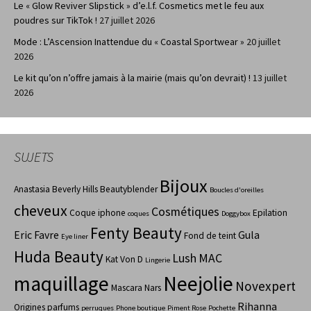
Le « Glow Reviver Slipstick » d’e.l.f. Cosmetics met le feu aux
poudres sur TikTok !
27 juillet 2026
Mode : L’Ascension Inattendue du « Coastal Sportwear »
20 juillet
2026
Le kit qu’on n’offre jamais à la mairie (mais qu’on devrait) !
13 juillet
2026
SUJETS
Bijoux
Anastasia Beverly Hills
Beautyblender
Boucles d'oreilles
cheveux
Cosmétiques
Coque iphone
Epilation
coques
Doggybox
Fenty Beauty
Eric Favre
Gula
Fond de teint
Eye liner
Huda Beauty
Lush
MAC
Kat Von D
Lingerie
maquillage
Neejolie
Novexpert
Mascara
Nars
Rihanna
Origines parfums
perruques
Phone boutique
Piment Rose
Pochette