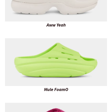
Aww Yeah
Mule FoamO