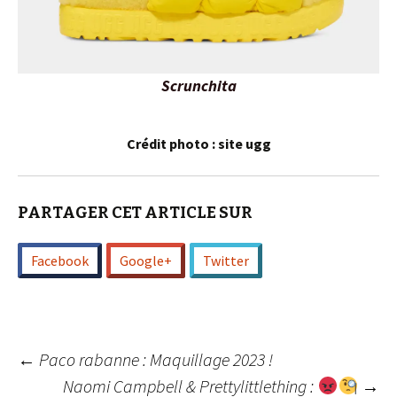
Scrunchita
Crédit photo : site ugg
PARTAGER CET ARTICLE SUR
Facebook
Google+
Twitter
Navigation
←
Paco rabanne : Maquillage 2023 !
Naomi Campbell & Prettylittlething :
→