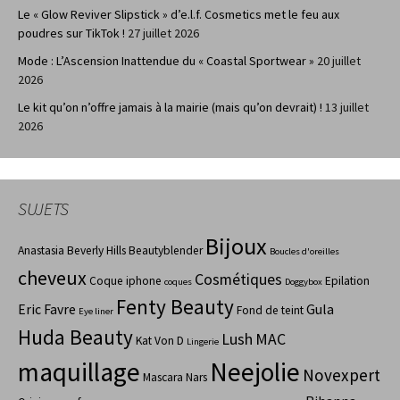
Le « Glow Reviver Slipstick » d’e.l.f. Cosmetics met le feu aux
poudres sur TikTok !
27 juillet 2026
Mode : L’Ascension Inattendue du « Coastal Sportwear »
20 juillet
2026
Le kit qu’on n’offre jamais à la mairie (mais qu’on devrait) !
13 juillet
2026
SUJETS
Bijoux
Anastasia Beverly Hills
Beautyblender
Boucles d'oreilles
cheveux
Cosmétiques
Coque iphone
Epilation
coques
Doggybox
Fenty Beauty
Eric Favre
Gula
Fond de teint
Eye liner
Huda Beauty
Lush
MAC
Kat Von D
Lingerie
maquillage
Neejolie
Novexpert
Mascara
Nars