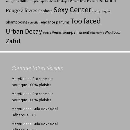
Rihanna
Origines parfums
perruques
Phone boutique
Piment Rose
Pochette
Sexy Center
Rouge à lèvres
Sephora
shampoing sec
Too faced
Shampooing
Tendance parfums
sourcils
Urban Decay
Vernis semi-permanent
Woufbox
Vernis
Vêtements
Zaful
Commentaires récents
MaryD
dans
Erozone : La
boutique 100% plaisirs
MaryD
dans
Erozone : La
boutique 100% plaisirs
MaryD
dans
Gula Box : Noel
Débarque ! <3
MaryD
dans
Gula Box : Noel
Débarque ! <3