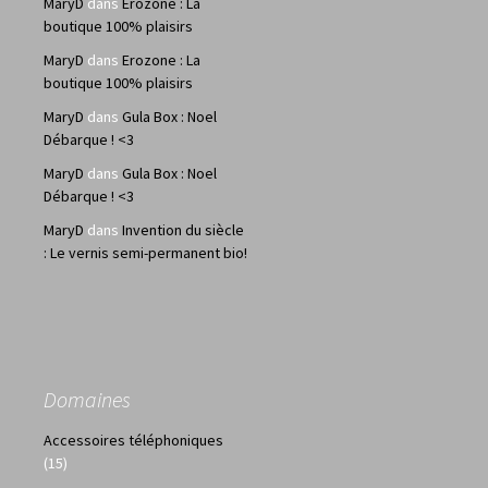
MaryD
dans
Erozone : La
boutique 100% plaisirs
MaryD
dans
Erozone : La
boutique 100% plaisirs
MaryD
dans
Gula Box : Noel
Débarque ! <3
MaryD
dans
Gula Box : Noel
Débarque ! <3
MaryD
dans
Invention du siècle
: Le vernis semi-permanent bio!
Domaines
Accessoires téléphoniques
(15)