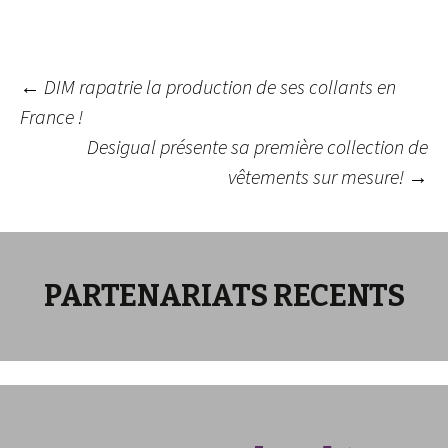
Navigation
←
DIM rapatrie la production de ses collants en
France !
Desigual présente sa première collection de
des
vêtements sur mesure!
→
articles
PARTENARIATS RECENTS