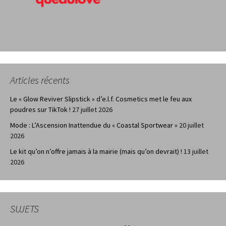
Articles récents
Le « Glow Reviver Slipstick » d’e.l.f. Cosmetics met le feu aux
poudres sur TikTok !
27 juillet 2026
Mode : L’Ascension Inattendue du « Coastal Sportwear »
20 juillet
2026
Le kit qu’on n’offre jamais à la mairie (mais qu’on devrait) !
13 juillet
2026
SUJETS