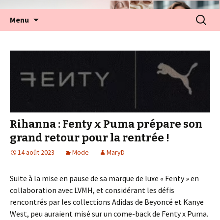
Aller
Recherc
Menu
au
contenu
Rihanna : Fenty x Puma prépare son
grand retour pour la rentrée !
14 août 2023
Mode
MaryD
Suite à la mise en pause de sa marque de luxe « Fenty » en
collaboration avec LVMH, et considérant les défis
rencontrés par les collections Adidas de Beyoncé et Kanye
West, peu auraient misé sur un come-back de Fenty x Puma.