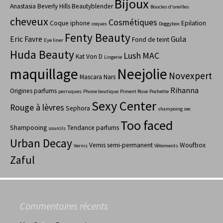
Bijoux
Anastasia Beverly Hills
Beautyblender
Boucles d'oreilles
cheveux
Cosmétiques
Coque iphone
Epilation
coques
Doggybox
Fenty Beauty
Eric Favre
Gula
Fond de teint
Eye liner
Huda Beauty
Lush
MAC
Kat Von D
Lingerie
maquillage
Neejolie
Novexpert
Mascara
Nars
Rihanna
Origines parfums
perruques
Phone boutique
Piment Rose
Pochette
Sexy Center
Rouge à lèvres
Sephora
shampoing sec
Too faced
Shampooing
Tendance parfums
sourcils
Urban Decay
Vernis semi-permanent
Woufbox
Vernis
Vêtements
Zaful
Commentaires récents