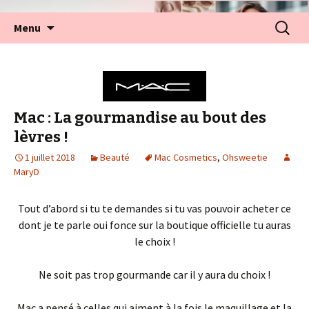
Aller
Recherc
Menu
au
contenu
Mac : La gourmandise au bout des
lèvres !
1 juillet 2018
Beauté
Mac Cosmetics
,
Ohsweetie
MaryD
Tout d’abord si tu te demandes si tu vas pouvoir acheter ce
dont je te parle oui fonce sur la boutique officielle tu auras
le choix !
Ne soit pas trop gourmande car il y aura du choix !
Mac a pensé à celles qui aiment à la fois le maquillage et la