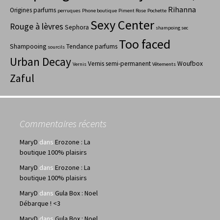
Rihanna
Origines parfums
perruques
Phone boutique
Piment Rose
Pochette
Sexy Center
Rouge à lèvres
Sephora
shampoing sec
Too faced
Shampooing
Tendance parfums
sourcils
Urban Decay
Vernis semi-permanent
Woufbox
Vernis
Vêtements
Zaful
Commentaires récents
MaryD
dans
Erozone : La
boutique 100% plaisirs
MaryD
dans
Erozone : La
boutique 100% plaisirs
MaryD
dans
Gula Box : Noel
Débarque ! <3
MaryD
dans
Gula Box : Noel