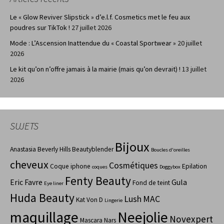
Le « Glow Reviver Slipstick » d’e.l.f. Cosmetics met le feu aux
poudres sur TikTok !
27 juillet 2026
Mode : L’Ascension Inattendue du « Coastal Sportwear »
20 juillet
2026
Le kit qu’on n’offre jamais à la mairie (mais qu’on devrait) !
13 juillet
2026
SUJETS
Bijoux
Anastasia Beverly Hills
Beautyblender
Boucles d'oreilles
cheveux
Cosmétiques
Coque iphone
Epilation
coques
Doggybox
Fenty Beauty
Eric Favre
Gula
Fond de teint
Eye liner
Huda Beauty
Lush
MAC
Kat Von D
Lingerie
maquillage
Neejolie
Novexpert
Mascara
Nars