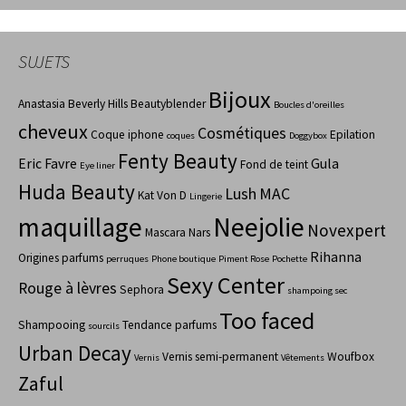
SUJETS
Bijoux
Anastasia Beverly Hills
Beautyblender
Boucles d'oreilles
cheveux
Cosmétiques
Coque iphone
Epilation
coques
Doggybox
Fenty Beauty
Eric Favre
Gula
Fond de teint
Eye liner
Huda Beauty
Lush
MAC
Kat Von D
Lingerie
maquillage
Neejolie
Novexpert
Mascara
Nars
Rihanna
Origines parfums
perruques
Phone boutique
Piment Rose
Pochette
Sexy Center
Rouge à lèvres
Sephora
shampoing sec
Too faced
Shampooing
Tendance parfums
sourcils
Urban Decay
Vernis semi-permanent
Woufbox
Vernis
Vêtements
Zaful