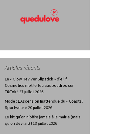
Articles récents
Le « Glow Reviver Slipstick » d’e.l.f.
Cosmetics met le feu aux poudres sur
TikTok !
27 juillet 2026
Mode : L’Ascension Inattendue du « Coastal
Sportwear »
20 juillet 2026
Le kit qu’on n’offre jamais à la mairie (mais
qu’on devrait) !
13 juillet 2026