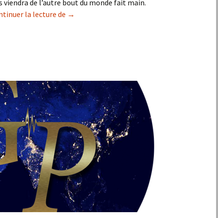
s viendra de l’autre bout du monde fait main.
Sac De Princesse : Ma Petite Pochette Miao !
tinuer la lecture de
→