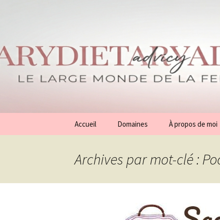
Aller
Accueil
Domaines
À propos de moi
au
contenu
Conseils
Archives par mot-clé : Po
Généralités
Beauté
Mode