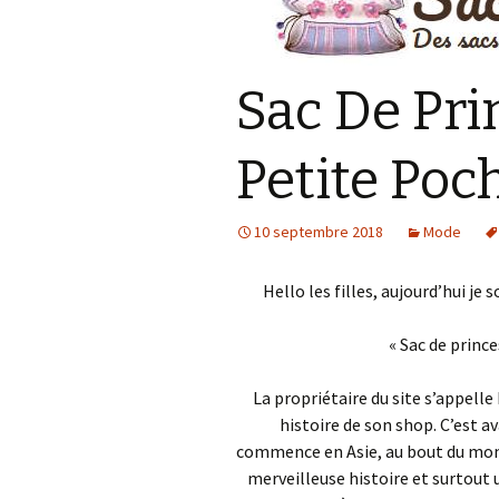
Accessoires
téléphoniques
Sac De Pri
Les petits délices
Bien être de nos
Petite Poc
compagnons sur pattes
10 septembre 2018
Mode
Hello les filles, aujourd’hui je
« Sac de princ
La propriétaire du site s’appelle
histoire de son shop. C’est a
commence en Asie, au bout du mond
merveilleuse histoire et surtout u