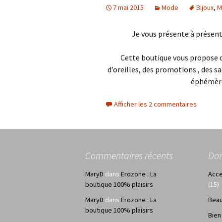
7 mai 2015
Mode
Bijoux
,
M
Je vous présente à présent 
Cette boutique vous propose de
d’oreilles, des promotions , des s
éphémèr
Afficher les 2 commentaires
Commentaires récents
Do
MaryD
dans
Erozone : La
Acce
boutique 100% plaisirs
(15)
MaryD
dans
Erozone : La
Bea
boutique 100% plaisirs
Bien