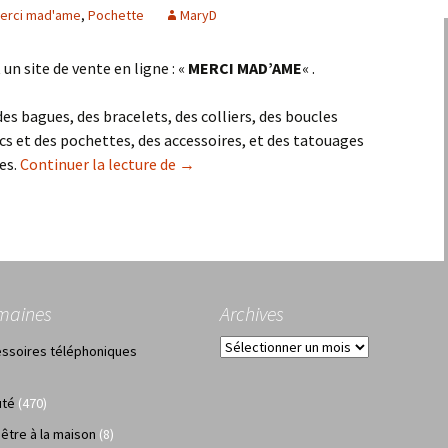
erci mad'ame
,
Pochette
MaryD
un site de vente en ligne : «
MERCI MAD’AME
« .
s bagues, des bracelets, des colliers, des boucles
acs et des pochettes, des accessoires, et des tatouages
Merci Mad’ame alias « Pochette et bijoux
es.
Continuer la lecture de
→
maines
Archives
Archives
ssoires téléphoniques
uté
(470)
 être à la maison
(8)