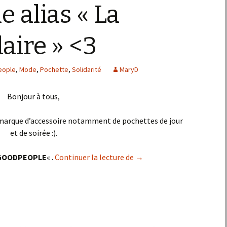
 alias « La
aire » <3
eople
,
Mode
,
Pochette
,
Solidarité
MaryD
Bonjour à tous,
 marque d’accessoire notamment de pochettes de jour
et de soirée :).
Goodpeople alias « La mode
GOODPEOPLE
« .
Continuer la lecture de
→