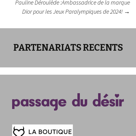
Pauline Déroulède :Ambassadrice de la marque
des
Dior pour les Jeux Paralympiques de 2024!
→
articles
PARTENARIATS RECENTS