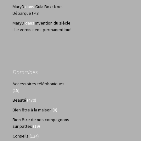
MaryD
dans
Gula Box : Noel
Débarque ! <3
MaryD
dans
Invention du siècle
: Le vernis semi-permanent bio!
Domaines
Accessoires téléphoniques
(15)
Beauté
(470)
Bien être à la maison
(8)
Bien être de nos compagnons
sur pattes
(19)
Conseils
(124)