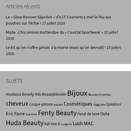
Articles récents
Le « Glow Reviver Slipstick » d’e.l.f. Cosmetics met le feu aux
poudres sur TikTok !
27 juillet 2026
Mode : L’Ascension Inattendue du « Coastal Sportwear »
20 juillet
2026
Le kit qu’on n’offre jamais à la mairie (mais qu’on devrait) !
13 juillet
2026
SUJETS
Bijoux
Anastasia Beverly Hills
Beautyblender
Boucles d'oreilles
cheveux
Cosmétiques
Coque iphone
Epilation
coques
Doggybox
Fenty Beauty
Eric Favre
Gula
Fond de teint
Eye liner
Huda Beauty
Lush
MAC
Kat Von D
Lingerie