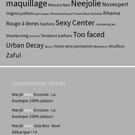
maquillage
Neejolie
Novexpert
Mascara
Nars
Rihanna
Origines parfums
perruques
Phone boutique
Piment Rose
Pochette
Sexy Center
Rouge à lèvres
Sephora
shampoing sec
Too faced
Shampooing
Tendance parfums
sourcils
Urban Decay
Vernis semi-permanent
Woufbox
Vernis
Vêtements
Zaful
Commentaires récents
MaryD
dans
Erozone : La
boutique 100% plaisirs
MaryD
dans
Erozone : La
boutique 100% plaisirs
MaryD
dans
Gula Box : Noel
Débarque ! <3