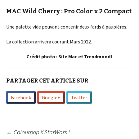
MAC Wild Cherry : Pro Color x 2 Compact
Une palette vide pouvant contenir deux fards à paupières.
La collection arrivera courant Mars 2022.
Crédit photo : Site Mac et Trendmood1
PARTAGER CET ARTICLE SUR
Facebook
Google+
Twitter
Navigation
←
Colourpop X StarWars !