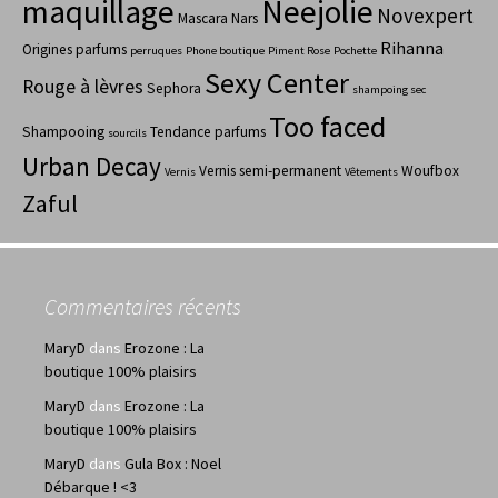
maquillage
Neejolie
Novexpert
Mascara
Nars
Rihanna
Origines parfums
perruques
Phone boutique
Piment Rose
Pochette
Sexy Center
Rouge à lèvres
Sephora
shampoing sec
Too faced
Shampooing
Tendance parfums
sourcils
Urban Decay
Vernis semi-permanent
Woufbox
Vernis
Vêtements
Zaful
Commentaires récents
MaryD
dans
Erozone : La
boutique 100% plaisirs
MaryD
dans
Erozone : La
boutique 100% plaisirs
MaryD
dans
Gula Box : Noel
Débarque ! <3