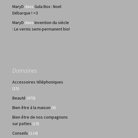
MaryD
dans
Gula Box : Noel
Débarque ! <3
MaryD
dans
Invention du siècle
: Le vernis semi-permanent bio!
Domaines
Accessoires téléphoniques
(15)
Beauté
(470)
Bien être à la maison
(8)
Bien être de nos compagnons
sur pattes
(19)
Conseils
(124)