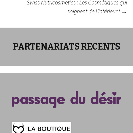
Swiss Nutricosmetics : Les Cosmétiques qui
soignent de l’intérieur !
→
des
articles
PARTENARIATS RECENTS