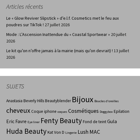
Articles récents
Le « Glow Reviver Slipstick » d’e.l.f. Cosmetics met le feu aux
poudres sur TikTok !
27 juillet 2026
Mode : L’Ascension Inattendue du « Coastal Sportwear »
20 juillet
2026
Le kit qu’on n’offre jamais à la mairie (mais qu’on devrait) !
13 juillet
2026
SUJETS
Bijoux
Anastasia Beverly Hills
Beautyblender
Boucles d'oreilles
cheveux
Cosmétiques
Coque iphone
Epilation
coques
Doggybox
Fenty Beauty
Eric Favre
Gula
Fond de teint
Eye liner
Huda Beauty
Lush
MAC
Kat Von D
Lingerie