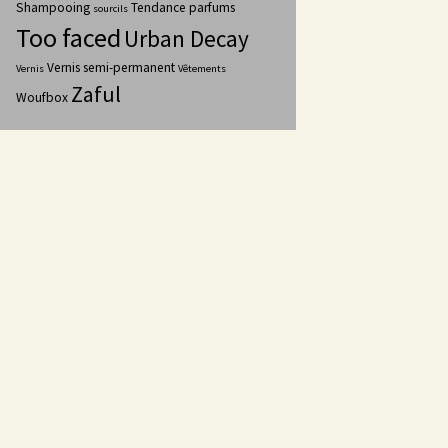
Shampooing
Tendance parfums
sourcils
Too faced
Urban Decay
Vernis semi-permanent
Vernis
Vêtements
Zaful
Woufbox