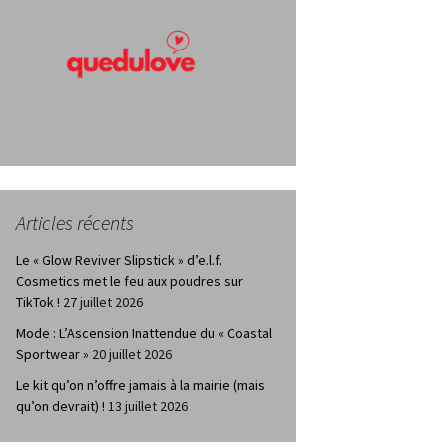
Articles récents
Le « Glow Reviver Slipstick » d’e.l.f.
Cosmetics met le feu aux poudres sur
TikTok !
27 juillet 2026
Mode : L’Ascension Inattendue du « Coastal
Sportwear »
20 juillet 2026
Le kit qu’on n’offre jamais à la mairie (mais
qu’on devrait) !
13 juillet 2026