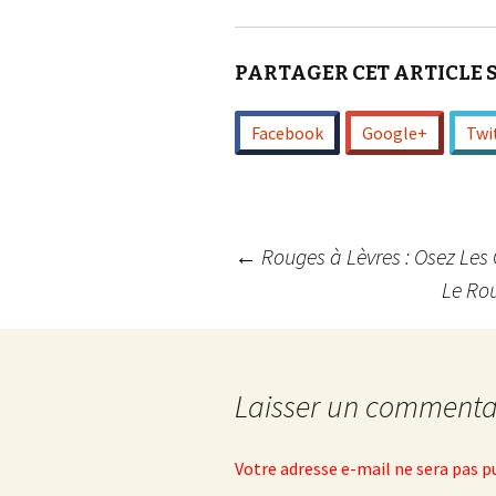
PARTAGER CET ARTICLE 
Facebook
Google+
Twi
Navigation
←
Rouges à Lèvres : Osez Les 
Le Rou
des
articles
Laisser un commenta
Votre adresse e-mail ne sera pas p