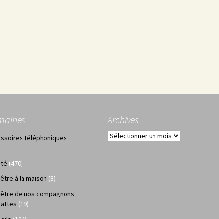
maines
Archives
Archives
ssoires téléphoniques
uté
(470)
 être à la maison
(8)
 être de nos compagnons
pattes
(19)
eils
(124)