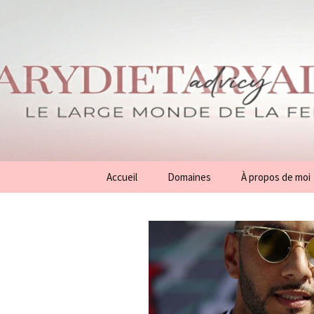
Aller
Accueil
Domaines
À propos de moi
au
contenu
Conseils
Généralités
Beauté
Mode