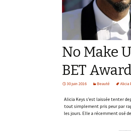
Accessoires
téléphoniques
Les petits délices
Bien être de nos
compagnons sur pattes
No Make Up
BET Award
30 juin 2016
Beauté
Alicia
Alicia Keys s’est laissée tenter d
tout simplement pris peur par rap
les jours. Elle a récemment osé d