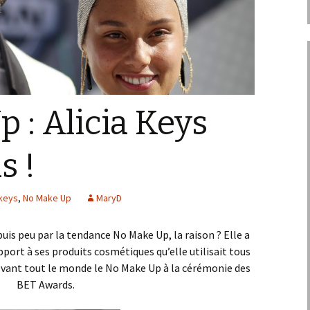
 : Alicia Keys
s !
 keys
,
No Make Up
MaryD
epuis peu par la tendance No Make Up, la raison ? Elle a
port à ses produits cosmétiques qu’elle utilisait tous
evant tout le monde le No Make Up à la cérémonie des
BET Awards.