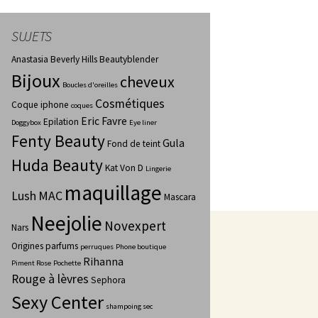
SUJETS
Anastasia Beverly Hills
Beautyblender
Bijoux
cheveux
Boucles d'oreilles
Cosmétiques
Coque iphone
coques
Eric Favre
Epilation
Doggybox
Eye liner
Fenty Beauty
Gula
Fond de teint
Huda Beauty
Kat Von D
Lingerie
maquillage
Lush
MAC
Mascara
Neejolie
Novexpert
Nars
Origines parfums
perruques
Phone boutique
Rihanna
Piment Rose
Pochette
Rouge à lèvres
Sephora
Sexy Center
shampoing sec