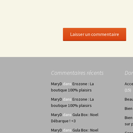
Commentaires récents
Do
MaryD
dans
Erozone : La
Acce
boutique 100% plaisirs
(15)
MaryD
dans
Erozone : La
Bea
boutique 100% plaisirs
Bien
MaryD
dans
Gula Box : Noel
Bien
Débarque ! <3
sur 
MaryD
dans
Gula Box : Noel
Cons