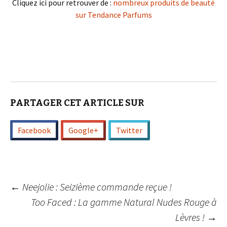
Cliquez ici pour retrouver de :
nombreux produits de beauté
sur Tendance Parfums
PARTAGER CET ARTICLE SUR
Facebook
Google+
Twitter
Navigation
←
Neejolie : Seizième commande reçue !
Too Faced : La gamme Natural Nudes Rouge à
Lèvres !
→
des