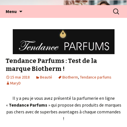
Aller
Recherc
Menu
au
contenu
Tendance Parfums : Test de la
marque Biotherm !
15 mai 2018
Beauté
Biotherm
,
Tendance parfums
MaryD
Il y a peu je vous avez présenté la parfumerie en ligne
«
Tendance Parfums
» qui propose des produits de marques
pas chers avec de superbes avantages à chaque commandes
!