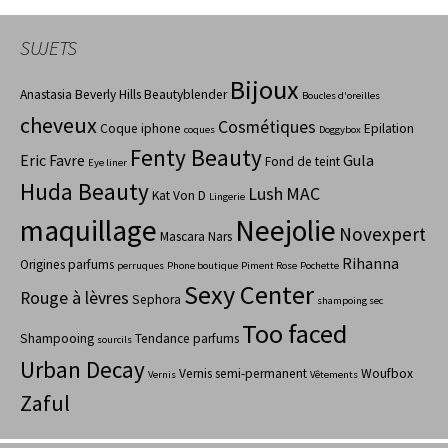
SUJETS
Bijoux
Anastasia Beverly Hills
Beautyblender
Boucles d'oreilles
cheveux
Cosmétiques
Coque iphone
Epilation
coques
Doggybox
Fenty Beauty
Eric Favre
Gula
Fond de teint
Eye liner
Huda Beauty
Lush
MAC
Kat Von D
Lingerie
maquillage
Neejolie
Novexpert
Mascara
Nars
Rihanna
Origines parfums
perruques
Phone boutique
Piment Rose
Pochette
Sexy Center
Rouge à lèvres
Sephora
shampoing sec
Too faced
Shampooing
Tendance parfums
sourcils
Urban Decay
Vernis semi-permanent
Woufbox
Vernis
Vêtements
Zaful