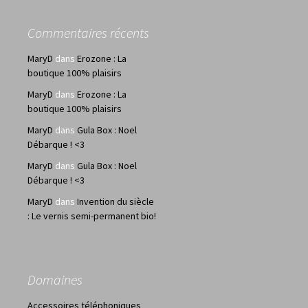
Commentaires récents
MaryD
dans
Erozone : La
boutique 100% plaisirs
MaryD
dans
Erozone : La
boutique 100% plaisirs
MaryD
dans
Gula Box : Noel
Débarque ! <3
MaryD
dans
Gula Box : Noel
Débarque ! <3
MaryD
dans
Invention du siècle
: Le vernis semi-permanent bio!
Domaines
Accessoires téléphoniques