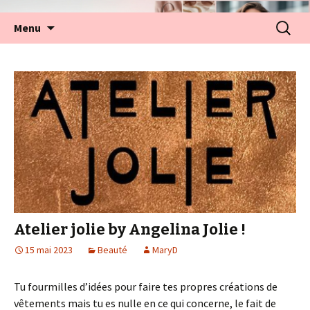
Aller
Recherc
Menu
au
contenu
Atelier jolie by Angelina Jolie !
15 mai 2023
Beauté
MaryD
Tu fourmilles d’idées pour faire tes propres créations de
vêtements mais tu es nulle en ce qui concerne, le fait de