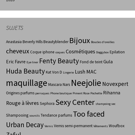
SUJETS
Bijoux
Anastasia Beverly Hills
Beautyblender
Boucles d'oreilles
cheveux
Cosmétiques
Coque iphone
Epilation
coques
Doggybox
Fenty Beauty
Eric Favre
Gula
Fond de teint
Eye liner
Huda Beauty
Lush
MAC
Kat Von D
Lingerie
maquillage
Neejolie
Novexpert
Mascara
Nars
Rihanna
Origines parfums
perruques
Phone boutique
Piment Rose
Pochette
Sexy Center
Rouge à lèvres
Sephora
shampoing sec
Too faced
Shampooing
Tendance parfums
sourcils
Urban Decay
Vernis semi-permanent
Woufbox
Vernis
Vêtements
Zaful