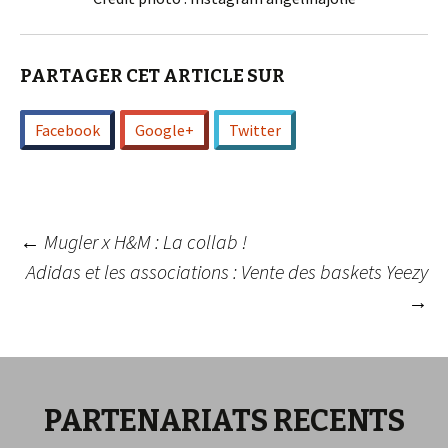
PARTAGER CET ARTICLE SUR
Facebook
Google+
Twitter
Navigation
←
Mugler x H&M : La collab !
Adidas et les associations : Vente des baskets Yeezy
→
des
articles
PARTENARIATS RECENTS