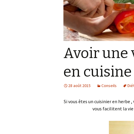
Accessoires
téléphoniques
Les petits délices
Bien être de nos
compagnons sur pattes
Avoir une 
en cuisine
28 août 2015
Conseils
Dié
Si vous êtes un cuisinier en herbe 
vous facilitent la vie