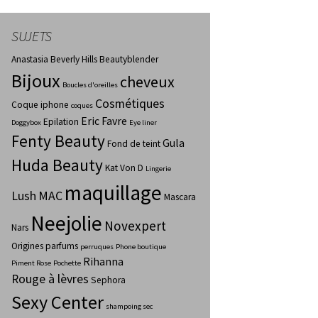
SUJETS
Anastasia Beverly Hills
Beautyblender
Bijoux
cheveux
Boucles d'oreilles
Cosmétiques
Coque iphone
coques
Eric Favre
Epilation
Doggybox
Eye liner
Fenty Beauty
Gula
Fond de teint
Huda Beauty
Kat Von D
Lingerie
maquillage
Lush
MAC
Mascara
Neejolie
Novexpert
Nars
Origines parfums
perruques
Phone boutique
Rihanna
Piment Rose
Pochette
Rouge à lèvres
Sephora
Sexy Center
shampoing sec