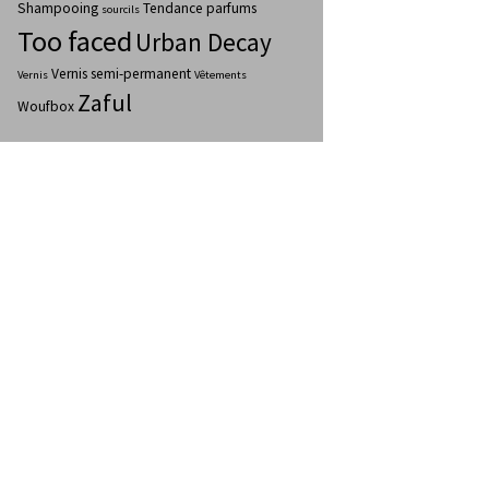
Shampooing
Tendance parfums
sourcils
Too faced
Urban Decay
Vernis semi-permanent
Vernis
Vêtements
Zaful
Woufbox