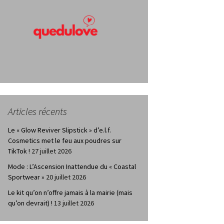
Articles récents
Le « Glow Reviver Slipstick » d’e.l.f.
Cosmetics met le feu aux poudres sur
TikTok !
27 juillet 2026
Mode : L’Ascension Inattendue du « Coastal
Sportwear »
20 juillet 2026
Le kit qu’on n’offre jamais à la mairie (mais
qu’on devrait) !
13 juillet 2026