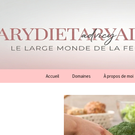
Aller
Accueil
Domaines
À propos de moi
au
contenu
Conseils
Généralités
Beauté
Mode