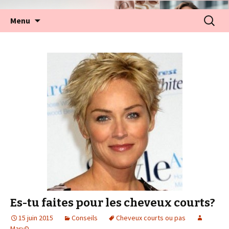
Aller
Recherc
Menu
au
contenu
Es-tu faites pour les cheveux courts?
15 juin 2015
Conseils
Cheveux courts ou pas
MaryD