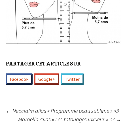
PARTAGER CET ARTICLE SUR
Facebook
Google+
Twitter
Navigation
←
Neoclaim alias « Programme peau sublime » <3
Marbella alias « Les tatouages luxueux » <3
→