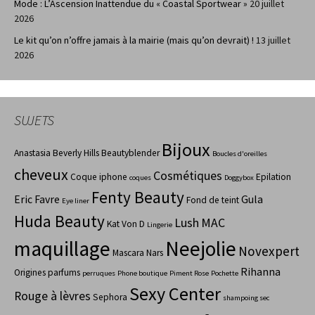
Mode : L’Ascension Inattendue du « Coastal Sportwear »
20 juillet
2026
Le kit qu’on n’offre jamais à la mairie (mais qu’on devrait) !
13 juillet
2026
SUJETS
Bijoux
Anastasia Beverly Hills
Beautyblender
Boucles d'oreilles
cheveux
Cosmétiques
Coque iphone
Epilation
coques
Doggybox
Fenty Beauty
Eric Favre
Gula
Fond de teint
Eye liner
Huda Beauty
Lush
MAC
Kat Von D
Lingerie
maquillage
Neejolie
Novexpert
Mascara
Nars
Rihanna
Origines parfums
perruques
Phone boutique
Piment Rose
Pochette
Sexy Center
Rouge à lèvres
Sephora
shampoing sec