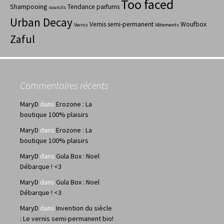
Too faced
Shampooing
Tendance parfums
sourcils
Urban Decay
Vernis semi-permanent
Woufbox
Vernis
Vêtements
Zaful
Commentaires récents
MaryD
dans
Erozone : La
boutique 100% plaisirs
MaryD
dans
Erozone : La
boutique 100% plaisirs
MaryD
dans
Gula Box : Noel
Débarque ! <3
MaryD
dans
Gula Box : Noel
Débarque ! <3
MaryD
dans
Invention du siècle
: Le vernis semi-permanent bio!