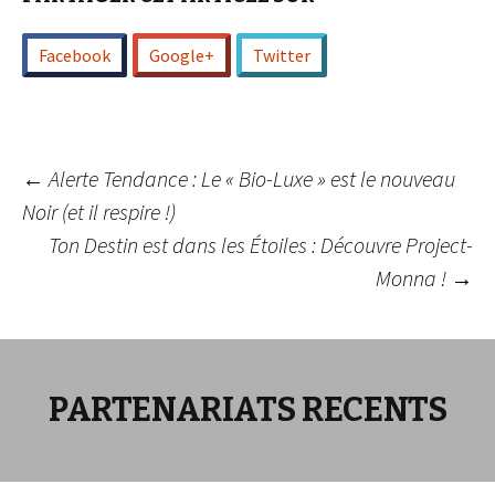
Facebook
Google+
Twitter
Navigation
←
Alerte Tendance : Le « Bio-Luxe » est le nouveau
Noir (et il respire !)
Ton Destin est dans les Étoiles : Découvre Project-
des
Monna !
→
articles
PARTENARIATS RECENTS