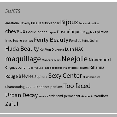
SUJETS
Bijoux
Anastasia Beverly Hills
Beautyblender
Boucles d'oreilles
cheveux
Cosmétiques
Coque iphone
Epilation
coques
Doggybox
Fenty Beauty
Eric Favre
Gula
Fond de teint
Eye liner
Huda Beauty
Lush
MAC
Kat Von D
Lingerie
maquillage
Neejolie
Novexpert
Mascara
Nars
Rihanna
Origines parfums
perruques
Phone boutique
Piment Rose
Pochette
Sexy Center
Rouge à lèvres
Sephora
shampoing sec
Too faced
Shampooing
Tendance parfums
sourcils
Urban Decay
Vernis semi-permanent
Woufbox
Vernis
Vêtements
Zaful