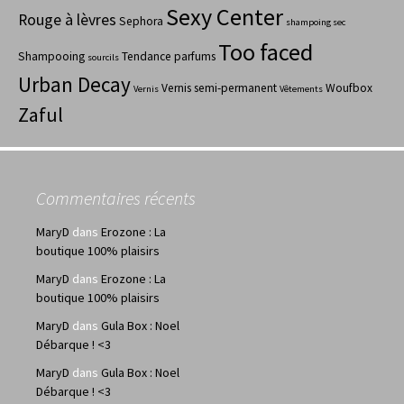
Sexy Center
Rouge à lèvres
Sephora
shampoing sec
Too faced
Shampooing
Tendance parfums
sourcils
Urban Decay
Vernis semi-permanent
Woufbox
Vernis
Vêtements
Zaful
Commentaires récents
MaryD
dans
Erozone : La
boutique 100% plaisirs
MaryD
dans
Erozone : La
boutique 100% plaisirs
MaryD
dans
Gula Box : Noel
Débarque ! <3
MaryD
dans
Gula Box : Noel
Débarque ! <3