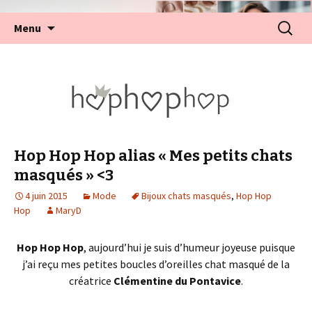
Aller
Recherc
Menu
au
contenu
Hop Hop Hop alias « Mes petits chats
masqués » <3
4 juin 2015
Mode
Bijoux chats masqués
,
Hop Hop
Hop
MaryD
Hop Hop Hop
, aujourd’hui je suis d’humeur joyeuse puisque
j’ai reçu mes petites boucles d’oreilles chat masqué de la
créatrice
Clémentine du Pontavice
.