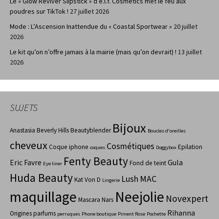
Le « Glow Reviver Slipstick » d’e.l.f. Cosmetics met le feu aux
poudres sur TikTok !
27 juillet 2026
Mode : L’Ascension Inattendue du « Coastal Sportwear »
20 juillet
2026
Le kit qu’on n’offre jamais à la mairie (mais qu’on devrait) !
13 juillet
2026
SUJETS
Bijoux
Anastasia Beverly Hills
Beautyblender
Boucles d'oreilles
cheveux
Cosmétiques
Coque iphone
Epilation
coques
Doggybox
Fenty Beauty
Eric Favre
Gula
Fond de teint
Eye liner
Huda Beauty
Lush
MAC
Kat Von D
Lingerie
maquillage
Neejolie
Novexpert
Mascara
Nars
Rihanna
Origines parfums
perruques
Phone boutique
Piment Rose
Pochette