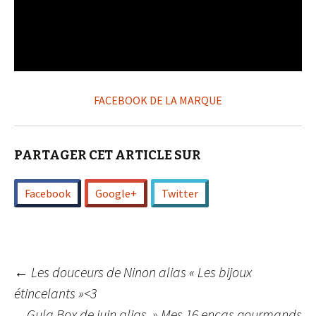
FACEBOOK DE LA MARQUE
PARTAGER CET ARTICLE SUR
Facebook
Google+
Twitter
Navigation
←
Les douceurs de Ninon alias « Les bijoux
étincelants »<3
Gula Box de juin alias » Mes 16 encas gourmands