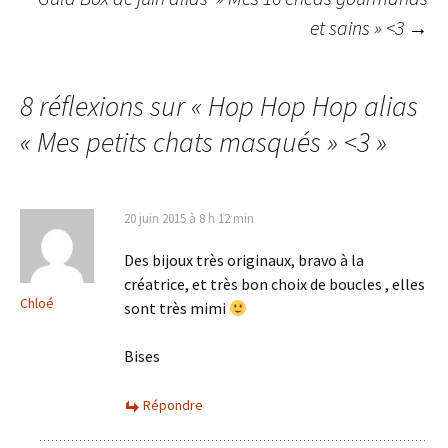
des
et sains » <3
→
articles
8 réflexions sur «
Hop Hop Hop alias
« Mes petits chats masqués » <3
»
20 juin 2015 à 8 h 12 min
Des bijoux très originaux, bravo à la
créatrice, et très bon choix de boucles , elles
Chloé
sont très mimi
Bises
Répondre