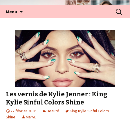
Aller
Recherc
Menu
au
contenu
Les vernis de Kylie Jenner : King
Kylie Sinful Colors Shine
22 février 2016
Beauté
King Kylie Sinful Colors
Shine
MaryD