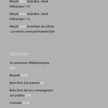
MaryD
dans
Gula Box : Noel
Débarque ! <3
MaryD
dans
Gula Box : Noel
Débarque ! <3
MaryD
dans
Invention du siècle
: Le vernis semi-permanent bio!
Domaines
Accessoires téléphoniques
(15)
Beauté
(470)
Bien être à la maison
(8)
Bien être de nos compagnons
sur pattes
(19)
Conseils
(124)