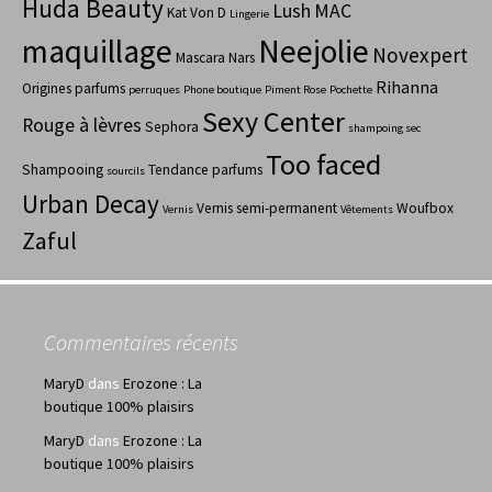
Huda Beauty
Lush
MAC
Kat Von D
Lingerie
maquillage
Neejolie
Novexpert
Mascara
Nars
Rihanna
Origines parfums
perruques
Phone boutique
Piment Rose
Pochette
Sexy Center
Rouge à lèvres
Sephora
shampoing sec
Too faced
Shampooing
Tendance parfums
sourcils
Urban Decay
Vernis semi-permanent
Woufbox
Vernis
Vêtements
Zaful
Commentaires récents
MaryD
dans
Erozone : La
boutique 100% plaisirs
MaryD
dans
Erozone : La
boutique 100% plaisirs