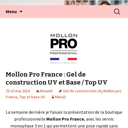
Aller
Recherc
Menu
au
contenu
Mollon Pro France : Gel de
construction UV et Base / Top UV
10 mai 2016
Beauté
Gel de construction UV
,
Mollon pro
France
,
Top et base UV
MaryD
La semaine dernière je faisais la présentation de la boutique
professionnelle
Mollon Pro France
, avec les vernis
monophase 3 en 1 qui permettent une pose rapide sans