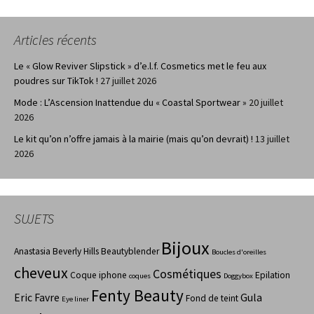
Articles récents
Le « Glow Reviver Slipstick » d’e.l.f. Cosmetics met le feu aux
poudres sur TikTok !
27 juillet 2026
Mode : L’Ascension Inattendue du « Coastal Sportwear »
20 juillet
2026
Le kit qu’on n’offre jamais à la mairie (mais qu’on devrait) !
13 juillet
2026
SUJETS
Bijoux
Anastasia Beverly Hills
Beautyblender
Boucles d'oreilles
cheveux
Cosmétiques
Coque iphone
Epilation
coques
Doggybox
Fenty Beauty
Eric Favre
Gula
Fond de teint
Eye liner