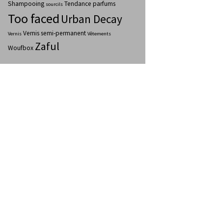
Shampooing
Tendance parfums
sourcils
Too faced
Urban Decay
Vernis semi-permanent
Vernis
Vêtements
Zaful
Woufbox