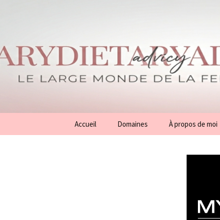
Aller
Accueil
Domaines
À propos de moi
au
contenu
Conseils
Généralités
Beauté
Mode