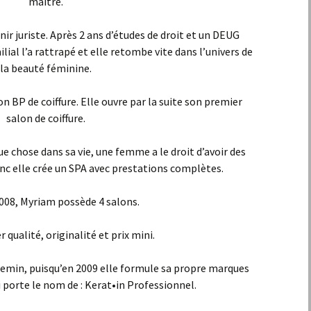
maître.
enir juriste. Après 2 ans d’études de droit et un DEUG
al l’a rattrapé et elle retombe vite dans l’univers de
la beauté féminine.
on BP de coiffure. Elle ouvre par la suite son premier
salon de coiffure.
e chose dans sa vie, une femme a le droit d’avoir des
onc elle crée un SPA avec prestations complètes.
008, Myriam possède 4 salons.
er qualité, originalité et prix mini.
chemin, puisqu’en 2009 elle formule sa propre marques
ui porte le nom de : Kerat•in Professionnel.