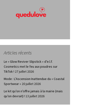
Articles récents
Le « Glow Reviver Slipstick » d’e.l.f.
Cosmetics met le feu aux poudres sur
TikTok !
27 juillet 2026
Mode : L’Ascension Inattendue du « Coastal
Sportwear »
20 juillet 2026
Le kit qu’on n’offre jamais à la mairie (mais
qu’on devrait) !
13 juillet 2026