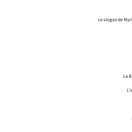
Le slogan de Myri
La B
L’