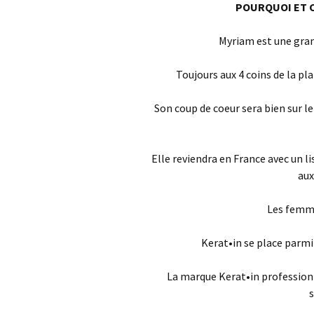
POURQUOI ET 
Myriam est une gran
Toujours aux 4 coins de la pl
Son coup de coeur sera bien sur l
Elle reviendra en France avec un li
au
Les femme
Kerat•in se place parmi
La marque Kerat•in professionn
s