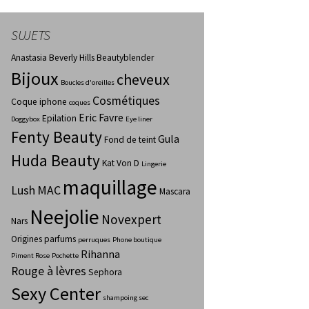
SUJETS
Anastasia Beverly Hills
Beautyblender
Bijoux
cheveux
Boucles d'oreilles
Cosmétiques
Coque iphone
coques
Eric Favre
Epilation
Doggybox
Eye liner
Fenty Beauty
Gula
Fond de teint
Huda Beauty
Kat Von D
Lingerie
maquillage
Lush
MAC
Mascara
Neejolie
Novexpert
Nars
Origines parfums
perruques
Phone boutique
Rihanna
Piment Rose
Pochette
Rouge à lèvres
Sephora
Sexy Center
shampoing sec