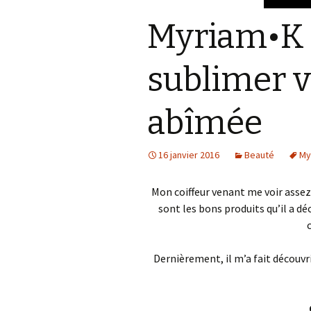
Accessoires
Myriam•K 
téléphoniques
Les petits délices
sublimer v
Bien être de nos
compagnons sur pattes
abîmée
16 janvier 2016
Beauté
My
Mon coiffeur venant me voir assez 
sont les bons produits qu’il a déc
c
Dernièrement, il m’a fait découvr