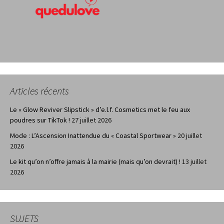
Articles récents
Le « Glow Reviver Slipstick » d’e.l.f. Cosmetics met le feu aux
poudres sur TikTok !
27 juillet 2026
Mode : L’Ascension Inattendue du « Coastal Sportwear »
20 juillet
2026
Le kit qu’on n’offre jamais à la mairie (mais qu’on devrait) !
13 juillet
2026
SUJETS