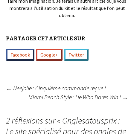
faire mon imagination. Je ferais un autre article où je vous
montrerais l’utilisation du kit et le résultat que l’on peut
obtenir.
PARTAGER CET ARTICLE SUR
Facebook
Google+
Twitter
Navigation
←
Neejolie : Cinquième commande reçue !
Miami Beach Style : He Who Dares Win !
→
des
2 réflexions sur «
Onglesatousprix :
articles
Le site spécialisé pour des ongles de