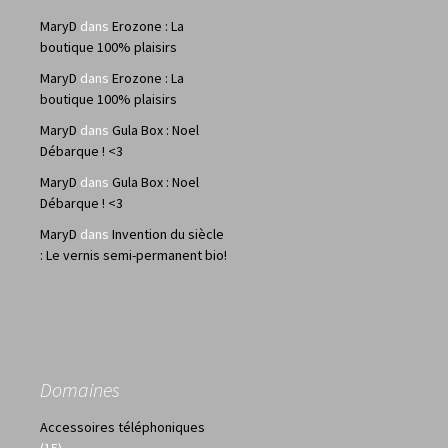
MaryD
dans
Erozone : La
boutique 100% plaisirs
MaryD
dans
Erozone : La
boutique 100% plaisirs
MaryD
dans
Gula Box : Noel
Débarque ! <3
MaryD
dans
Gula Box : Noel
Débarque ! <3
MaryD
dans
Invention du siècle
: Le vernis semi-permanent bio!
Domaines
Accessoires téléphoniques
(15)