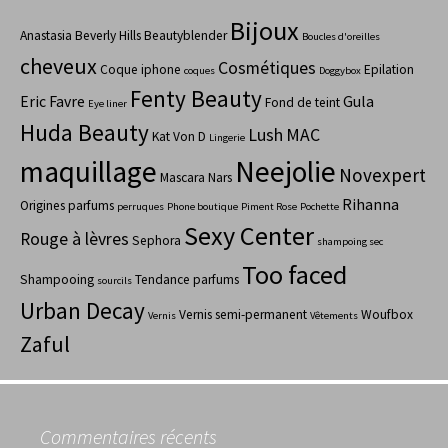
Bijoux
Anastasia Beverly Hills
Beautyblender
Boucles d'oreilles
cheveux
Cosmétiques
Coque iphone
Epilation
coques
Doggybox
Fenty Beauty
Eric Favre
Gula
Fond de teint
Eye liner
Huda Beauty
Lush
MAC
Kat Von D
Lingerie
maquillage
Neejolie
Novexpert
Mascara
Nars
Rihanna
Origines parfums
perruques
Phone boutique
Piment Rose
Pochette
Sexy Center
Rouge à lèvres
Sephora
shampoing sec
Too faced
Shampooing
Tendance parfums
sourcils
Urban Decay
Vernis semi-permanent
Woufbox
Vernis
Vêtements
Zaful
Commentaires récents