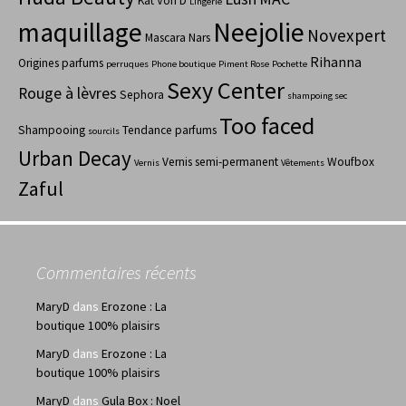
Kat Von D
Lingerie
maquillage
Neejolie
Novexpert
Mascara
Nars
Rihanna
Origines parfums
perruques
Phone boutique
Piment Rose
Pochette
Sexy Center
Rouge à lèvres
Sephora
shampoing sec
Too faced
Shampooing
Tendance parfums
sourcils
Urban Decay
Vernis semi-permanent
Woufbox
Vernis
Vêtements
Zaful
Commentaires récents
MaryD
dans
Erozone : La
boutique 100% plaisirs
MaryD
dans
Erozone : La
boutique 100% plaisirs
MaryD
dans
Gula Box : Noel