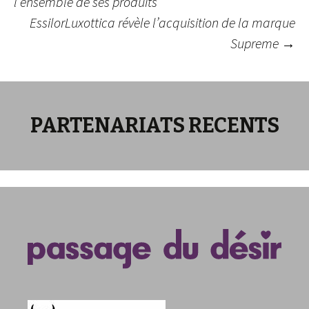
l’ensemble de ses produits
EssilorLuxottica révèle l’acquisition de la marque
des
Supreme
→
articles
PARTENARIATS RECENTS