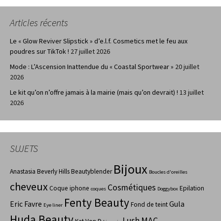
Articles récents
Le « Glow Reviver Slipstick » d’e.l.f. Cosmetics met le feu aux
poudres sur TikTok !
27 juillet 2026
Mode : L’Ascension Inattendue du « Coastal Sportwear »
20 juillet
2026
Le kit qu’on n’offre jamais à la mairie (mais qu’on devrait) !
13 juillet
2026
SUJETS
Bijoux
Anastasia Beverly Hills
Beautyblender
Boucles d'oreilles
cheveux
Cosmétiques
Coque iphone
Epilation
coques
Doggybox
Fenty Beauty
Eric Favre
Gula
Fond de teint
Eye liner
Huda Beauty
Lush
MAC