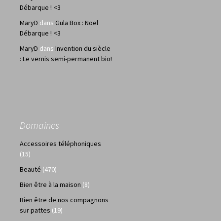
Débarque ! <3
MaryD
dans
Gula Box : Noel
Débarque ! <3
MaryD
dans
Invention du siècle
: Le vernis semi-permanent bio!
Domaines
Accessoires téléphoniques
(15)
Beauté
(470)
Bien être à la maison
(8)
Bien être de nos compagnons
sur pattes
(19)