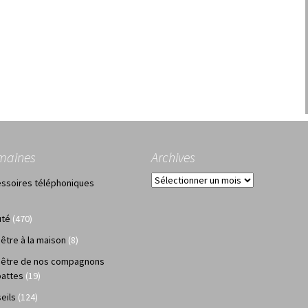
maines
Archives
Archives
ssoires téléphoniques
uté
(470)
 être à la maison
(8)
 être de nos compagnons
pattes
(19)
eils
(124)