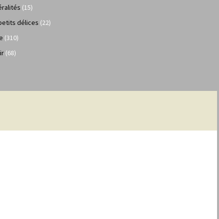
ralités
(15)
petits délices
(22)
e
(310)
ir
(68)