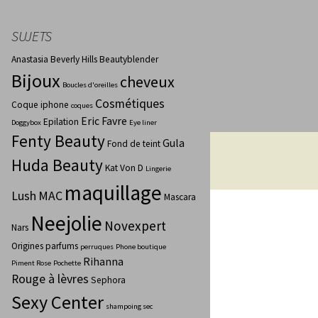
SUJETS
Anastasia Beverly Hills
Beautyblender
Bijoux
cheveux
Boucles d'oreilles
Cosmétiques
Coque iphone
coques
Eric Favre
Epilation
Doggybox
Eye liner
Fenty Beauty
Gula
Fond de teint
Huda Beauty
Kat Von D
Lingerie
maquillage
Lush
MAC
Mascara
Neejolie
Novexpert
Nars
Origines parfums
perruques
Phone boutique
Rihanna
Piment Rose
Pochette
Rouge à lèvres
Sephora
Sexy Center
shampoing sec