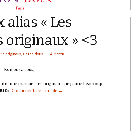
 alias « Les
 originaux » <3
rs originaux
,
Coton doux
MaryD
Bonjour à tous,
enter une marque très originale que j’aime beaucoup :
Coton doux alias « Les chemisiers ori
OUX
« .
Continuer la lecture de
→