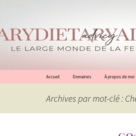
Aller
Accueil
Domaines
À propos de moi
au
contenu
Conseils
Archives par mot-clé : C
Généralités
Beauté
Mode