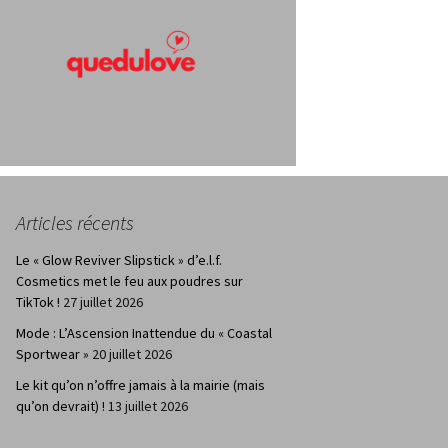
Articles récents
Le « Glow Reviver Slipstick » d’e.l.f.
Cosmetics met le feu aux poudres sur
TikTok !
27 juillet 2026
Mode : L’Ascension Inattendue du « Coastal
Sportwear »
20 juillet 2026
Le kit qu’on n’offre jamais à la mairie (mais
qu’on devrait) !
13 juillet 2026