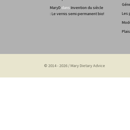
Géné
MaryD
dans
Invention du siècle
Les 
: Le vernis semi-permanent bio!
Mod
Plais
© 2014 - 2026 / Mary Dietary Advice