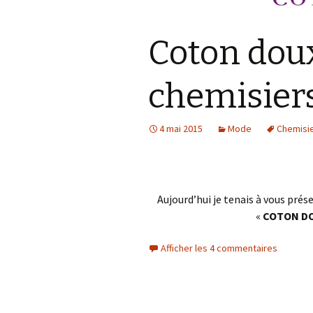
Accessoires
téléphoniques
Coton doux
Les petits délices
chemisiers
Bien être de nos
compagnons sur pattes
4 mai 2015
Mode
Chemisie
Aujourd’hui je tenais à vous prés
«
COTON D
Afficher les 4 commentaires