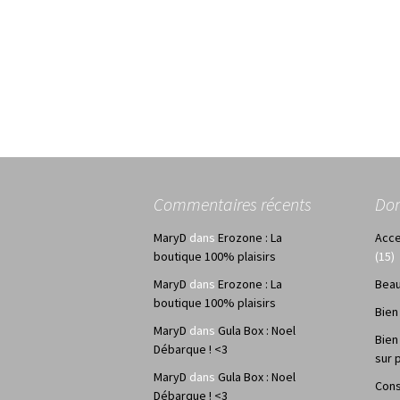
Commentaires récents
Do
MaryD
dans
Erozone : La
Acce
boutique 100% plaisirs
(15)
MaryD
dans
Erozone : La
Bea
boutique 100% plaisirs
Bien
MaryD
dans
Gula Box : Noel
Bien
Débarque ! <3
sur 
MaryD
dans
Gula Box : Noel
Cons
Débarque ! <3