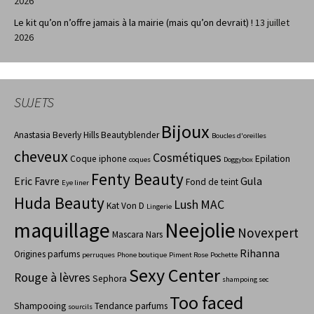
2026
Le kit qu’on n’offre jamais à la mairie (mais qu’on devrait) !
13 juillet
2026
SUJETS
Bijoux
Anastasia Beverly Hills
Beautyblender
Boucles d'oreilles
cheveux
Cosmétiques
Coque iphone
Epilation
coques
Doggybox
Fenty Beauty
Eric Favre
Gula
Fond de teint
Eye liner
Huda Beauty
Lush
MAC
Kat Von D
Lingerie
maquillage
Neejolie
Novexpert
Mascara
Nars
Rihanna
Origines parfums
perruques
Phone boutique
Piment Rose
Pochette
Sexy Center
Rouge à lèvres
Sephora
shampoing sec
Too faced
Shampooing
Tendance parfums
sourcils