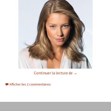
Dans ta coiffure je voi
Continuer la lecture de
→
Afficher les 2 commentaires