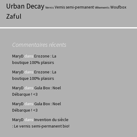
Urban Decay
Vernis semi-permanent
Woufbox
Vernis
Vêtements
Zaful
Commentaires récents
MaryD
dans
Erozone : La
boutique 100% plaisirs
MaryD
dans
Erozone : La
boutique 100% plaisirs
MaryD
dans
Gula Box : Noel
Débarque ! <3
MaryD
dans
Gula Box : Noel
Débarque ! <3
MaryD
dans
Invention du siècle
: Le vernis semi-permanent bio!