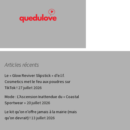
Articles récents
Le « Glow Reviver Slipstick » d’e.l.f.
Cosmetics met le feu aux poudres sur
TikTok !
27 juillet 2026
Mode : L’Ascension Inattendue du « Coastal
Sportwear »
20 juillet 2026
Le kit qu’on n’offre jamais à la mairie (mais
qu’on devrait) !
13 juillet 2026