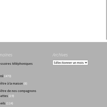
maines
Archives
Archives
ssoires téléphoniques
uté
(470)
 être à la maison
(8)
 être de nos compagnons
pattes
(19)
eils
(124)