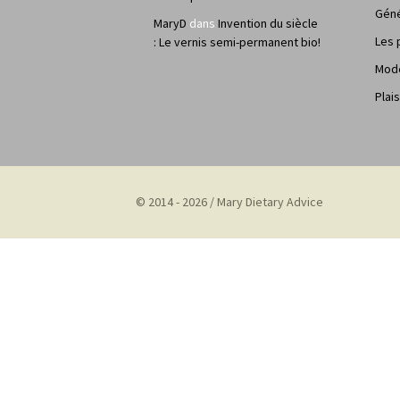
Géné
MaryD
dans
Invention du siècle
Les 
: Le vernis semi-permanent bio!
Mod
Plais
© 2014 - 2026 / Mary Dietary Advice