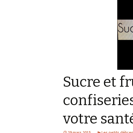
Accessoires
téléphoniques
Les petits délices
Bien être de nos
compagnons sur pattes
Sucre et fr
confiserie
votre sant
29 mars 2015
Les petits délice