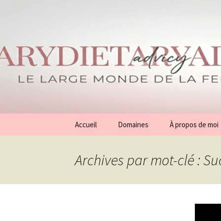
Aller
Accueil
Domaines
À propos de moi
au
contenu
Conseils
Archives par mot-clé : Suc
Généralités
Beauté
Mode