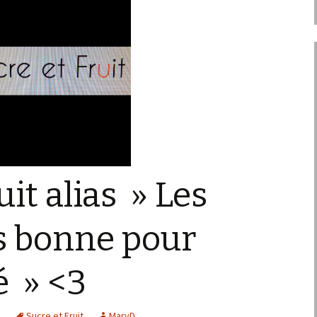
uit alias » Les
s bonne pour
é » <3
s
Sucre et Fruit
MaryD