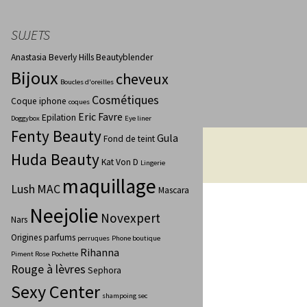
SUJETS
Anastasia Beverly Hills
Beautyblender
Bijoux
cheveux
Boucles d'oreilles
Cosmétiques
Coque iphone
coques
Eric Favre
Epilation
Doggybox
Eye liner
Fenty Beauty
Gula
Fond de teint
Huda Beauty
Kat Von D
Lingerie
maquillage
Lush
MAC
Mascara
Neejolie
Novexpert
Nars
Origines parfums
perruques
Phone boutique
Rihanna
Piment Rose
Pochette
Rouge à lèvres
Sephora
Sexy Center
shampoing sec