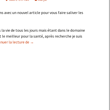
ns avec un nouvel article pour vous faire saliver les
la vie de tous les jours mais étant dans le domaine
t le meilleur pour la santé, après recherche je suis
Sucre et fruit alias » Les confiseries bonne pour
nuer la lecture de
→