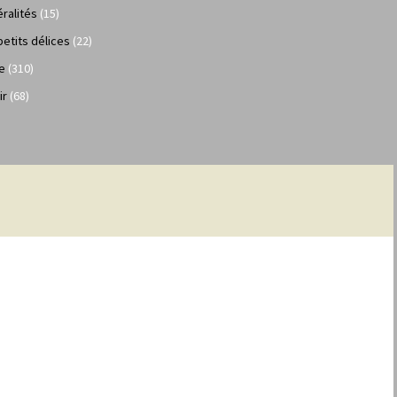
ralités
(15)
petits délices
(22)
e
(310)
ir
(68)