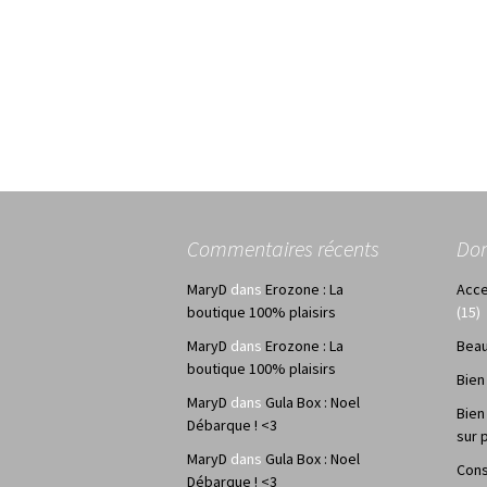
Commentaires récents
Do
MaryD
dans
Erozone : La
Acce
boutique 100% plaisirs
(15)
MaryD
dans
Erozone : La
Bea
boutique 100% plaisirs
Bien
MaryD
dans
Gula Box : Noel
Bien
Débarque ! <3
sur 
MaryD
dans
Gula Box : Noel
Cons
Débarque ! <3