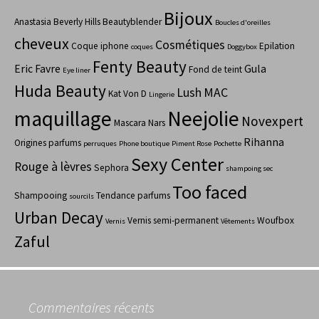
Bijoux
Anastasia Beverly Hills
Beautyblender
Boucles d'oreilles
cheveux
Cosmétiques
Coque iphone
Epilation
coques
Doggybox
Fenty Beauty
Eric Favre
Gula
Fond de teint
Eye liner
Huda Beauty
Lush
MAC
Kat Von D
Lingerie
maquillage
Neejolie
Novexpert
Mascara
Nars
Rihanna
Origines parfums
perruques
Phone boutique
Piment Rose
Pochette
Sexy Center
Rouge à lèvres
Sephora
shampoing sec
Too faced
Shampooing
Tendance parfums
sourcils
Urban Decay
Vernis semi-permanent
Woufbox
Vernis
Vêtements
Zaful
Commentaires récents