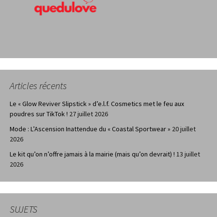
Articles récents
Le « Glow Reviver Slipstick » d’e.l.f. Cosmetics met le feu aux
poudres sur TikTok !
27 juillet 2026
Mode : L’Ascension Inattendue du « Coastal Sportwear »
20 juillet
2026
Le kit qu’on n’offre jamais à la mairie (mais qu’on devrait) !
13 juillet
2026
SUJETS