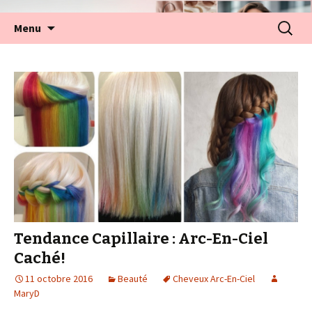
Aller
Recherc
Menu
au
contenu
Tendance Capillaire : Arc-En-Ciel
Caché!
11 octobre 2016
Beauté
Cheveux Arc-En-Ciel
MaryD