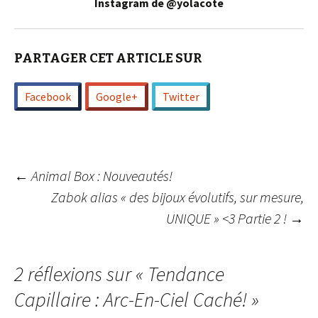
Instagram de @yolacote
PARTAGER CET ARTICLE SUR
Facebook
Google+
Twitter
Navigation
←
Animal Box : Nouveautés!
Zabok alias « des bijoux évolutifs, sur mesure,
UNIQUE » <3 Partie 2 !
→
des
articles
2 réflexions sur «
Tendance
Capillaire : Arc-En-Ciel Caché!
»