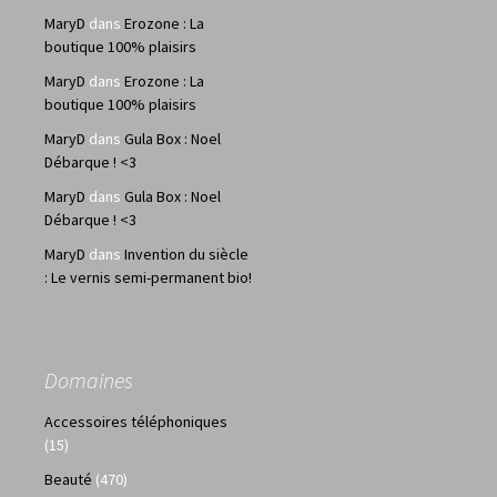
MaryD
dans
Erozone : La
boutique 100% plaisirs
MaryD
dans
Erozone : La
boutique 100% plaisirs
MaryD
dans
Gula Box : Noel
Débarque ! <3
MaryD
dans
Gula Box : Noel
Débarque ! <3
MaryD
dans
Invention du siècle
: Le vernis semi-permanent bio!
Domaines
Accessoires téléphoniques
(15)
Beauté
(470)