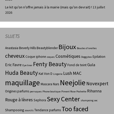
Le kit qu’on n’offre jamais à la mairie (mais qu’on devrait) !
13 juillet
2026
SUJETS
Bijoux
Anastasia Beverly Hills
Beautyblender
Boucles d'oreilles
cheveux
Cosmétiques
Coque iphone
Epilation
coques
Doggybox
Fenty Beauty
Eric Favre
Gula
Fond de teint
Eye liner
Huda Beauty
Lush
MAC
Kat Von D
Lingerie
maquillage
Neejolie
Novexpert
Mascara
Nars
Rihanna
Origines parfums
perruques
Phone boutique
Piment Rose
Pochette
Sexy Center
Rouge à lèvres
Sephora
shampoing sec
Too faced
Shampooing
Tendance parfums
sourcils