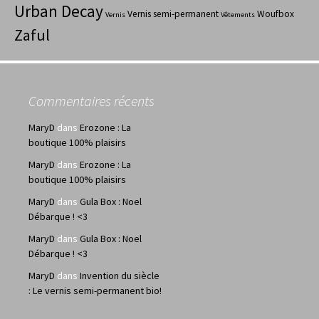
Urban Decay
Vernis semi-permanent
Woufbox
Vernis
Vêtements
Zaful
Commentaires récents
MaryD
dans
Erozone : La
boutique 100% plaisirs
MaryD
dans
Erozone : La
boutique 100% plaisirs
MaryD
dans
Gula Box : Noel
Débarque ! <3
MaryD
dans
Gula Box : Noel
Débarque ! <3
MaryD
dans
Invention du siècle
: Le vernis semi-permanent bio!