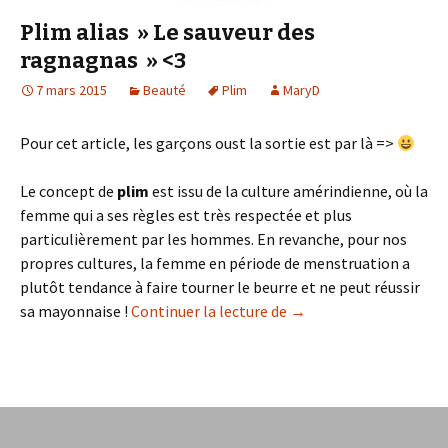
Plim alias » Le sauveur des
ragnagnas » <3
7 mars 2015
Beauté
Plim
MaryD
Pour cet article, les garçons oust la sortie est par là =>
Le concept de
plim
est issu de la culture amérindienne, où la
femme qui a ses règles est très respectée et plus
particulièrement par les hommes. En revanche, pour nos
propres cultures, la femme en période de menstruation a
plutôt tendance à faire tourner le beurre et ne peut réussir
Plim alias » Le sauveur
sa mayonnaise !
Continuer la lecture de
→