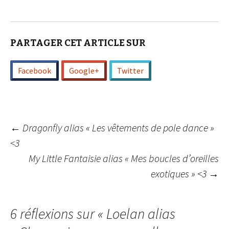
PARTAGER CET ARTICLE SUR
Facebook
Google+
Twitter
Navigation
←
Dragonfly alias « Les vêtements de pole dance »
<3
My Little Fantaisie alias « Mes boucles d’oreilles
des
exotiques » <3
→
articles
6 réflexions sur «
Loelan alias