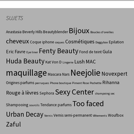
SUJETS
Bijoux
Anastasia Beverly Hills
Beautyblender
Boucles d'oreilles
cheveux
Cosmétiques
Coque iphone
Epilation
coques
Doggybox
Fenty Beauty
Eric Favre
Gula
Fond de teint
Eye liner
Huda Beauty
Lush
MAC
Kat Von D
Lingerie
maquillage
Neejolie
Novexpert
Mascara
Nars
Rihanna
Origines parfums
perruques
Phone boutique
Piment Rose
Pochette
Sexy Center
Rouge à lèvres
Sephora
shampoing sec
Too faced
Shampooing
Tendance parfums
sourcils
Urban Decay
Vernis semi-permanent
Woufbox
Vernis
Vêtements
Zaful