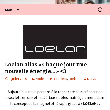
Aller
Recherc
Menu
au
contenu
Loelan alias « Chaque jour une
nouvelle énergie… » <3
3 juillet 2015
Mode
Bracelets
,
Loelan
MaryD
Aujourd’hui, nous partons à la rencontre d’un créateur de
bracelets en cuir et matériaux nobles mais également dans
le concept de la magnétothérapie grâce à «
LOELAN
« .